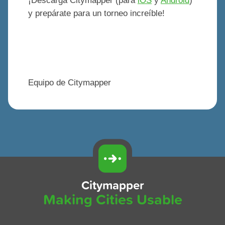
¡Descarga Citymapper (para
iOS
y
Android
)
y prepárate para un torneo increíble!
Equipo de Citymapper
Citymapper
Making Cities Usable