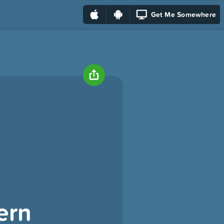
Get Me Somewhere
ern